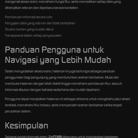
mengenali akses resmi, memahami fungsi fitur, serta memastikan setiap data yang
ditampilkan relevan dan diperbarui secara konsisten.
Pembaruan informasi secara rutin
Penyajian data yang relevan dan tidak berlebihan
Struktur konten yang mudah diikuti
Transparansi dalam setiap penyesuaian
Panduan Pengguna untuk
Navigasi yang Lebih Mudah
Selain menyediakan akses resmi, halaman ini juga berfungsi sebagai panduan
penggunaan bagi pengunjung yang membutuhkan arahan tambahan. Mulai dari
membuka halaman dengan lebih stabil hingga memahami pembaruan fitur, seluruh
informasi disusun dengan bahasa sederhana dan mudah dipahami.
Pengguna dapat menjadikan halaman ini sebagai referensi untuk mengetahui jalur akses
terstabil, memahami fitur terbaru, serta memperoleh arahan tambahan ketika terjadi
perubahan sistem.
Kesimpulan
Sebagai portal informasi resmi,
2x45WIN
dirancang untuk memberikan kejelasan,