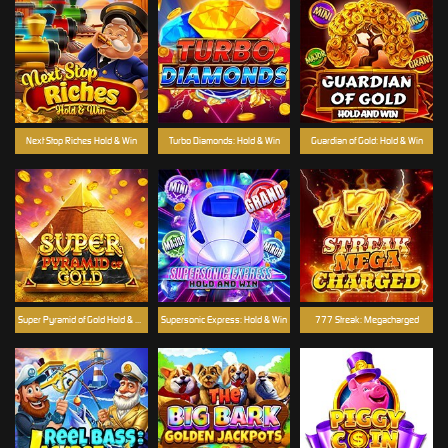
Next Stop Riches Hold & Win
Turbo Diamonds: Hold & Win
Guardian of Gold: Hold & Win
Super Pyramid of Gold Hold & Win
Supersonic Express: Hold & Win
777 Streak: Megacharged