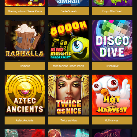
Blazing Inferno Chaos Reels
Santa Smash
Crop of the Dead
Barhalla
Mad Melons Chaos Reels
Disco Dive
Aztec Ancients
Twice as Nice
Hot Harvest