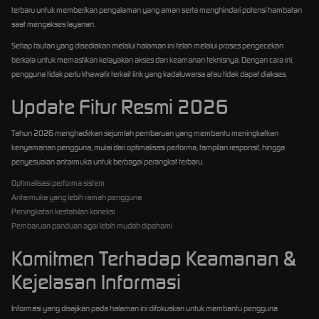
terbaru untuk memberikan pengalaman yang aman serta menghindari potensi hambatan
saat mengakses layanan.
Setiap tautan yang disediakan melalui halaman ini telah melalui proses pengecekan
berkala untuk memastikan kelayakan akses dan keamanan teknisnya. Dengan cara ini,
pengguna tidak perlu khawatir terkait link yang kadaluwarsa atau tidak dapat diakses.
Update Fitur Resmi 2026
Tahun 2026 menghadirkan sejumlah pembaruan yang membantu meningkatkan
kenyamanan pengguna, mulai dari optimalisasi performa, tampilan responsif, hingga
penyesuaian antarmuka untuk berbagai perangkat terbaru.
Optimalisasi performa sistem
Antarmuka yang lebih ramah pengguna
Peningkatan kestabilan koneksi
Pembaruan panduan agar lebih mudah dipahami
Komitmen Terhadap Keamanan &
Kejelasan Informasi
Informasi yang disajikan pada halaman ini difokuskan untuk membantu pengguna