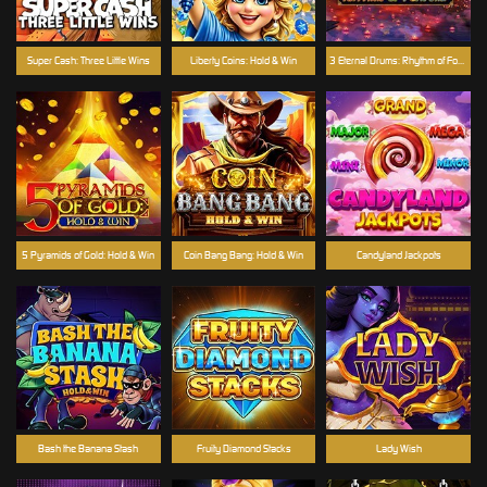
Super Cash: Three Little Wins
Liberty Coins: Hold & Win
3 Eternal Drums: Rhythm of Fortune
5 Pyramids of Gold: Hold & Win
Coin Bang Bang: Hold & Win
Candyland Jackpots
Bash the Banana Stash
Fruity Diamond Stacks
Lady Wish