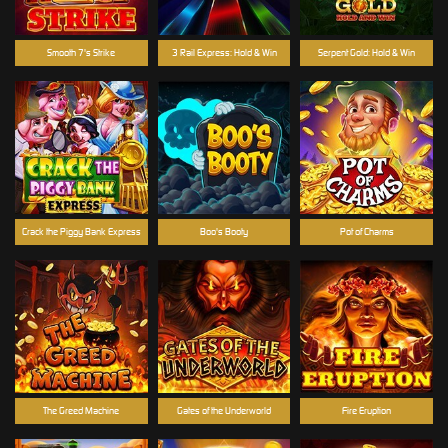
Smooth 7's Strike
3 Rail Express: Hold & Win
Serpent Gold: Hold & Win
Crack the Piggy Bank Express
Boo's Booty
Pot of Charms
The Greed Machine
Gates of the Underworld
Fire Eruption