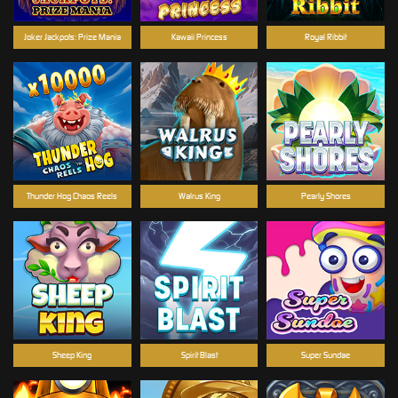
Joker Jackpots: Prize Mania
Kawaii Princess
Royal Ribbit
Thunder Hog Chaos Reels
Walrus King
Pearly Shores
Sheep King
Spirit Blast
Super Sundae