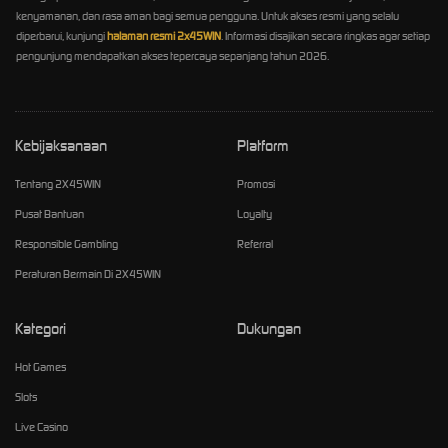
kenyamanan, dan rasa aman bagi semua pengguna. Untuk akses resmi yang selalu
diperbarui, kunjungi
halaman resmi 2x45WIN
. Informasi disajikan secara ringkas agar setiap
pengunjung mendapatkan akses tepercaya sepanjang tahun 2026.
Kebijaksanaan
Platform
Tentang 2X45WIN
Promosi
Pusat Bantuan
Loyalty
Responsible Gambling
Referral
Peraturan Bermain Di 2X45WIN
Kategori
Dukungan
Hot Games
Slots
Live Casino