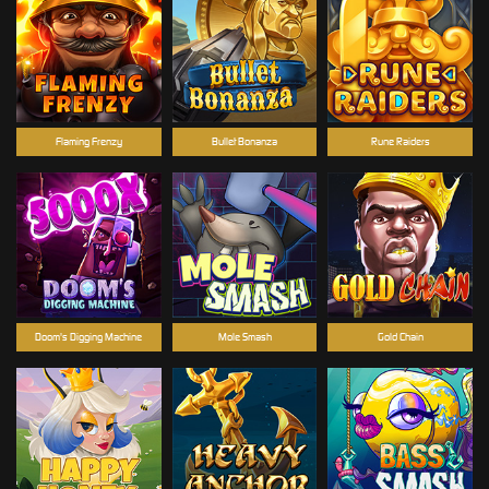
Flaming Frenzy
Bullet Bonanza
Rune Raiders
Doom's Digging Machine
Mole Smash
Gold Chain