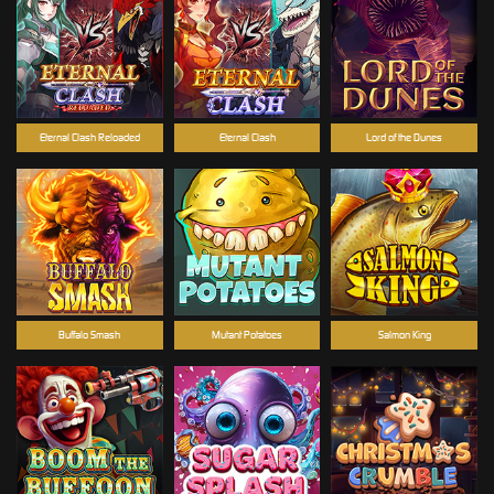
Eternal Clash Reloaded
Eternal Clash
Lord of the Dunes
Buffalo Smash
Mutant Potatoes
Salmon King