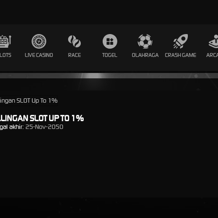
LOTS
LIVE CASINO
RACE
TOGEL
OLAHRAGA
CRASH GAME
ARC
LINGAN SLOT UP TO 1%
gal akhir:
25-Nov-2050