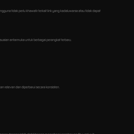
guna tidak perlu khawatir terkait link yang kadaluwarsa atau tidak dapat
aian antarmuka untuk berbagai perangkat terbaru.
n relevan dan diperbarui secara konsisten.