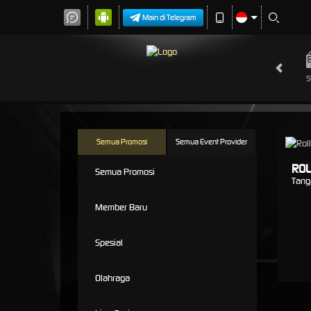
Main di Telegram
HOT GAMES
S
Semua Promosi
Semua Event Provider
ROL
Semua Promosi
Tang
Member Baru
Spesial
Olahraga