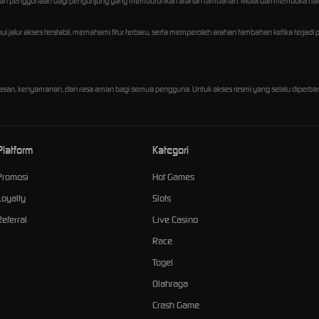
nduan penggunaan bagi pengunjung yang membutuhkan arahan tambahan. Mulai dari membuka hala
jalur akses terstabil, memahami fitur terbaru, serta memperoleh arahan tambahan ketika terjadi 
asan, kenyamanan, dan rasa aman bagi semua pengguna. Untuk akses resmi yang selalu diperbaru
Platform
Kategori
Promosi
Hot Games
Loyalty
Slots
Referral
Live Casino
Race
Togel
Olahraga
Crash Game