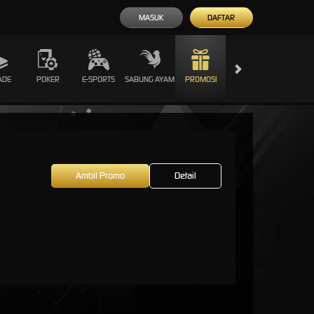
MASUK
DAFTAR
ADE
POKER
E-SPORTS
SABUNG AYAM
PROMOSI
Ambil Promo
Detail