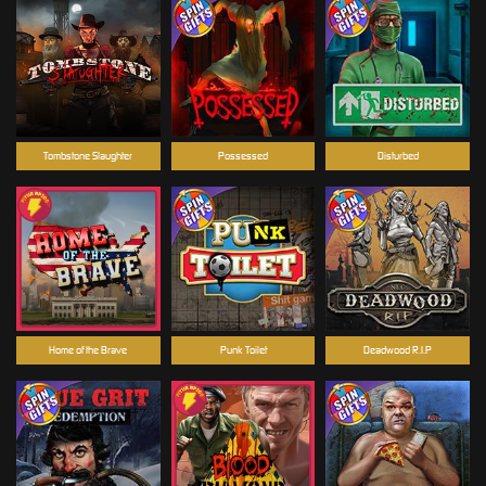
Tombstone Slaughter
Possessed
Disturbed
Home of the Brave
Punk Toilet
Deadwood R.I.P