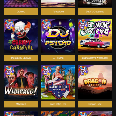
Gluttony
Tombstone
Devil's Crossroad
The Creepy Carnival
DJ Psycho
East Coast Vs West Coast
Whacked
Land of the Free
Dragon Tribe