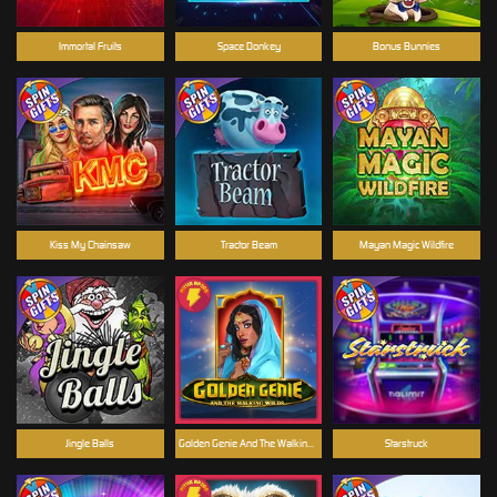
Immortal Fruits
Space Donkey
Bonus Bunnies
Kiss My Chainsaw
Tractor Beam
Mayan Magic Wildfire
Jingle Balls
Golden Genie And The Walking Wilds
Starstruck