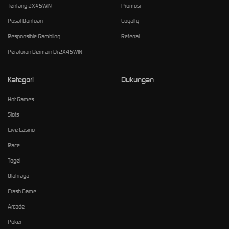
Tentang 2X45WIN
Promosi
Pusat Bantuan
Loyalty
Responsible Gambling
Referral
Peraturan Bermain Di 2X45WIN
Kategori
Dukungan
Hot Games
Slots
Live Casino
Race
Togel
Olahraga
Crash Game
Arcade
Poker