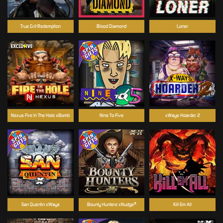
True Grit Redemption
Blood Diamond
Loner
Nexus Fire In The Hole xBomb
Nine To Five
xWays Hoarder 2
San Quentin xWays
Bounty Hunters xNudge®
Kill Em All