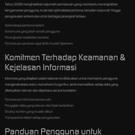
Tahun 2026 menghadirkan sejumlah pembaruan yang membantu meningkatkan
kenyamanan pengguna, mulai dari optimalisasi performa, tampilan responsif, hingga
penyesuaian antarmuka untuk berbagai perangkat terbaru.
Optimalisasi performa sistem
Antarmuka yang lebih ramah pengguna
Peningkatan kestabilan koneksi
Pembaruan panduan agar lebih mudah dipahami
Komitmen Terhadap Keamanan &
Kejelasan Informasi
Informasi yang disajikan pada halaman ini difokuskan untuk membantu pengguna
mengenali akses resmi, memahami fungsi fitur, serta memastikan setiap data yang
ditampilkan relevan dan diperbarui secara konsisten.
Pembaruan informasi secara rutin
Penyajian data yang relevan dan tidak berlebihan
Struktur konten yang mudah diikuti
Transparansi dalam setiap penyesuaian
Panduan Pengguna untuk