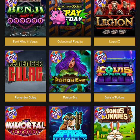
Benji Killed in Vegas
Outsourced: Payday
Legion X
Remember Gulag
Poison Eve
Coins of Fortune