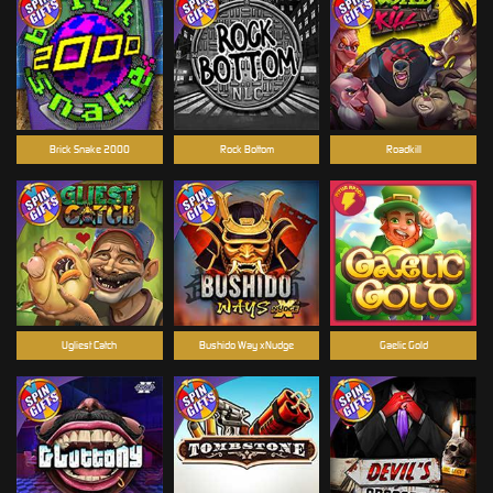
Brick Snake 2000
Rock Bottom
Roadkill
Ugliest Catch
Bushido Way xNudge
Gaelic Gold