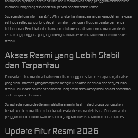
halaman ini diperbarui secara berkala untuk memastikan setiap pengguna mendapatkan
informasi yang paling relevan sesuai perkembangan sistem terbaru.
Sebagai platform informasi, 2x45WIN menekankan transparansi dan kemudahan navigasi
sehingga setiap pengunjung dapat memahami panduan, fitur, dan pembaruan tanpa
kebingungan. Pendekatan ini dirancang untuk menghadirkan pengalaman yang lebih
terarah bagi pengguna yang ingin mengetahui akses resmi atau memahami fitur sistem
terbaru.
Akses Resmi yang Lebih Stabil
dan Terpantau
Fokus utama halaman ini adalah memastikan pengguna selalu mendapatkan jalur akses
yang stabil. Informasi yang ditampilkan mengikuti pembaruan sistem dan penyesuaian
terbaru untuk memberikan pengalaman yang aman serta menghindari potensi hambatan
saat mengakses layanan.
Setiap tautan yang disediakan melalui halaman ini telah melalui proses pengecekan
berkala untuk memastikan kelayakan akses dan keamanan teknisnya. Dengan cara ini,
pengguna tidak perlu khawatir terkait link yang kadaluwarsa atau tidak dapat diakses.
Update Fitur Resmi 2026