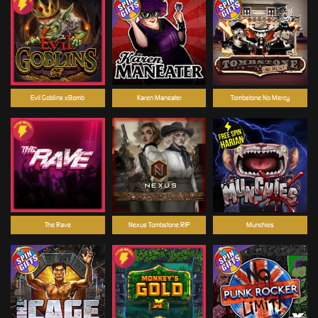
Evil Goblins xBomb
Karen Maneater
Tombstone No Mercy
The Rave
Nexus Tombstone RIP
Munchies