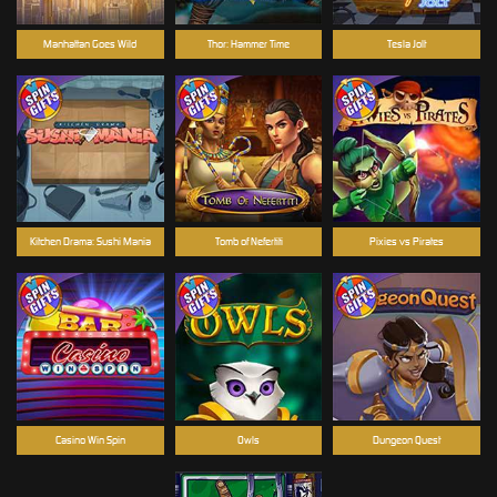
Manhattan Goes Wild
Thor: Hammer Time
Tesla Jolt
Kitchen Drama: Sushi Mania
Tomb of Nefertiti
Pixies vs Pirates
Casino Win Spin
Owls
Dungeon Quest