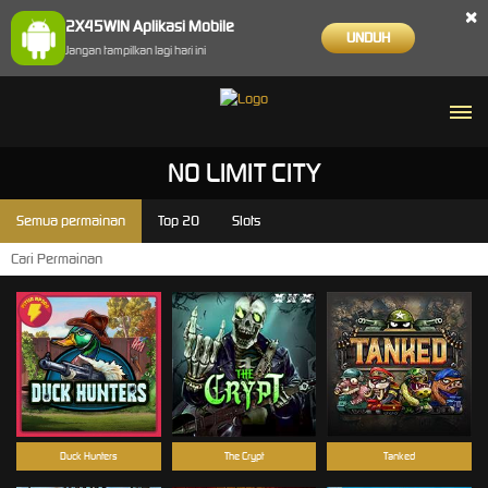
×
2X45WIN Aplikasi Mobile
UNDUH
Jangan tampilkan lagi hari ini
NO LIMIT CITY
Semua permainan
Top 20
Slots
Duck Hunters
The Crypt
Tanked