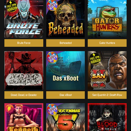
Brute Force
Beheaded
Gator Hunters
Dead, Dead, or Deader
Das xBoot
San Quentin 2: Death Row