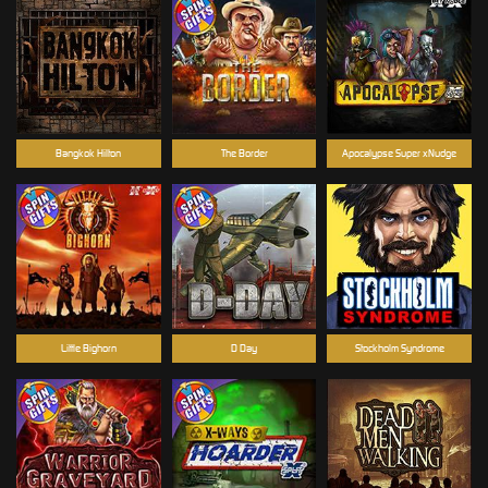
Bangkok Hilton
The Border
Apocalypse Super xNudge
Little Bighorn
D Day
Stockholm Syndrome