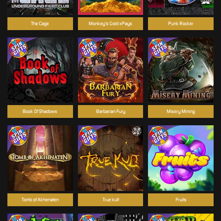
The Cage
Monkey's Gold xPays
Punk Rocker
Book Of Shadows
Barbarian Fury
Misery Mining
Tomb of Akhenaten
True kult
Fruits