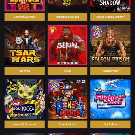
Kenneth Must Die
Infectious 5 xWays
Nexus Blood & Shadow
Tsar Wars
Serial
Folsom Prison
Nexus Outsourced
Punk Rocker 2
Flight Mode