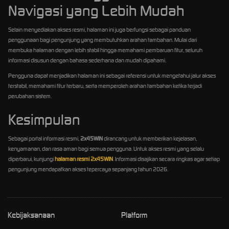
Navigasi yang Lebih Mudah
Selain menyediakan akses resmi, halaman ini juga berfungsi sebagai panduan
penggunaan bagi pengunjung yang membutuhkan arahan tambahan. Mulai dari
membuka halaman dengan lebih stabil hingga memahami pembaruan fitur, seluruh
informasi disusun dengan bahasa sederhana dan mudah dipahami.
Pengguna dapat menjadikan halaman ini sebagai referensi untuk mengetahui jalur akses
terstabil, memahami fitur terbaru, serta memperoleh arahan tambahan ketika terjadi
perubahan sistem.
Kesimpulan
Sebagai portal informasi resmi,
2x45WIN
dirancang untuk memberikan kejelasan,
kenyamanan, dan rasa aman bagi semua pengguna. Untuk akses resmi yang selalu
diperbarui, kunjungi
halaman resmi 2x45WIN
. Informasi disajikan secara ringkas agar setiap
pengunjung mendapatkan akses tepercaya sepanjang tahun 2026.
Kebijaksanaan
Platform