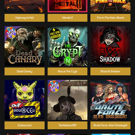
Highway to Hell
Mental 2
Fire In The Hole xBomb
Dead Canary
Nexus The Crypt
Blood & Shadow
Outsourced
Tombstone RIP
Brute Force: Alien Onslaught