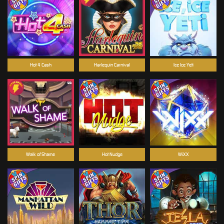
Hot 4 Cash
Harlequin Carnival
Ice Ice Yeti
Walk of Shame
Hot Nudge
WiXX