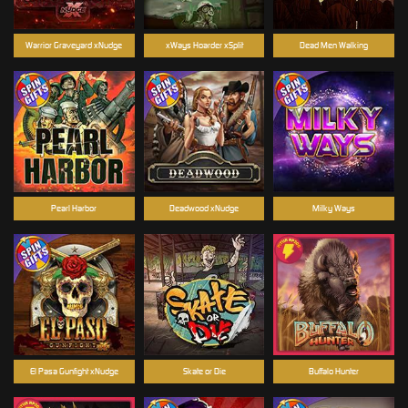
Warrior Graveyard xNudge
xWays Hoarder xSplit
Dead Men Walking
Pearl Harbor
Deadwood xNudge
Milky Ways
El Pasa Gunfight xNudge
Skate or Die
Buffalo Hunter