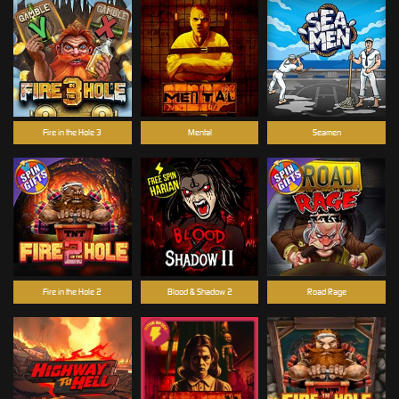
Fire in the Hole 3
Mental
Seamen
Fire in the Hole 2
Blood & Shadow 2
Road Rage