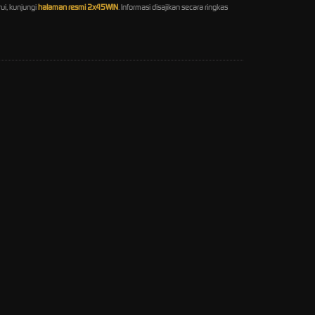
ui, kunjungi
halaman resmi 2x45WIN
. Informasi disajikan secara ringkas