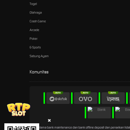
Togel
Olahraga
Crash Game
Arcade
Poker
E-Sports
Sabung Ayam
Komunitas
* Selama bank maintenance dan bank offline deposit dan penarikan tida