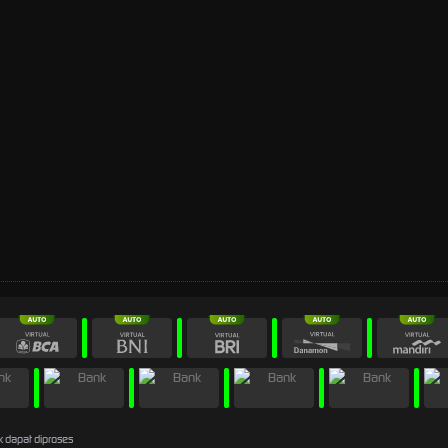
k dapat diproses