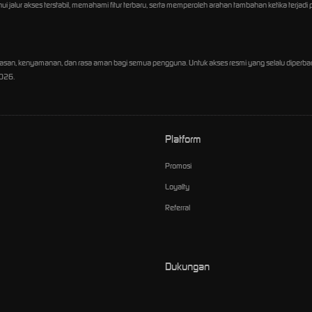
jalur akses terstabil, memahami fitur terbaru, serta memperoleh arahan tambahan ketika terjadi
asan, kenyamanan, dan rasa aman bagi semua pengguna. Untuk akses resmi yang selalu diperbar
2026.
Platform
Promosi
Loyalty
Referral
Dukungan