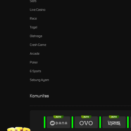
Slots
Live Casino
Race
Togel
Olahraga
Crash Game
Arcade
Poker
E-Sports
Sabung Ayam
Komunitas