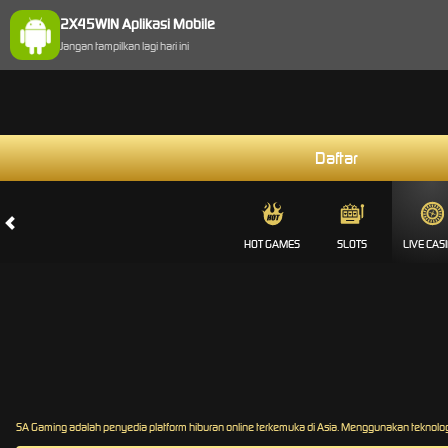
2X45WIN Aplikasi Mobile
Jangan tampilkan lagi hari ini
Daftar
HOT GAMES
SLOTS
LIVE CAS
SA Gaming adalah penyedia platform hiburan online terkemuka di Asia. Menggunakan teknolo