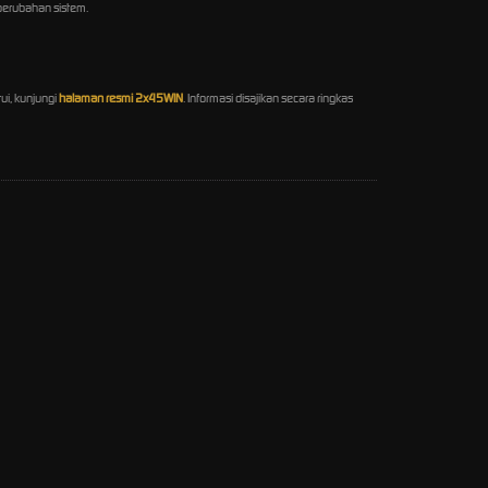
 perubahan sistem.
ui, kunjungi
halaman resmi 2x45WIN
. Informasi disajikan secara ringkas