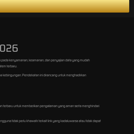
2026
okus pada kenyamanan, keamanan, dan penyajian data yang mudah
tem terbaru.
a kebingungan. Pendekatan ini dirancang untuk menghadirkan
aian terbaru untuk memberikan pengalaman yang aman serta menghindari
guna tidak perlu khawatir terkait link yang kadaluwarsa atau tidak dapat