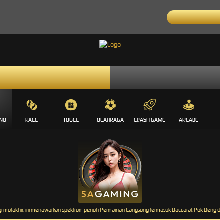
INO
RACE
TOGEL
OLAHRAGA
CRASH GAME
ARCADE
gi mutakhir, ini menawarkan spektrum penuh Permainan Langsung termasuk Baccarat, Pok Deng d