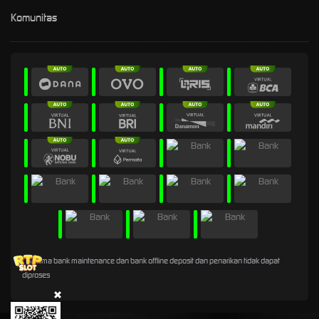
Komunitas
* Selama bank maintenance dan bank offline deposit dan penarikan tidak dapat
diproses