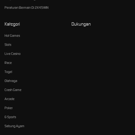
Peraturan Bermain Di 2X45WIN
Kategori
Dukungan
Hot Games
Slots
Live Casino
Race
Togel
Olahraga
Crash Game
Arcade
Poker
E-Sports
Sabung Ayam