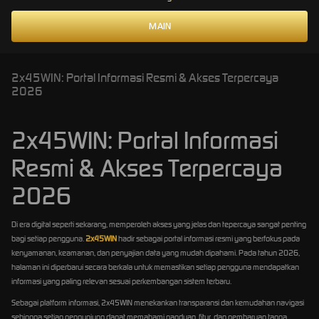
MAIN
2x45WIN: Portal Informasi Resmi & Akses Terpercaya
2026
2x45WIN: Portal Informasi
Resmi & Akses Terpercaya
2026
Di era digital seperti sekarang, memperoleh akses yang jelas dan tepercaya sangat penting
bagi setiap pengguna.
2x45WIN
hadir sebagai portal informasi resmi yang berfokus pada
kenyamanan, keamanan, dan penyajian data yang mudah dipahami. Pada tahun 2026,
halaman ini diperbarui secara berkala untuk memastikan setiap pengguna mendapatkan
informasi yang paling relevan sesuai perkembangan sistem terbaru.
Sebagai platform informasi, 2x45WIN menekankan transparansi dan kemudahan navigasi
sehingga setiap pengunjung dapat memahami panduan, fitur, dan pembaruan tanpa