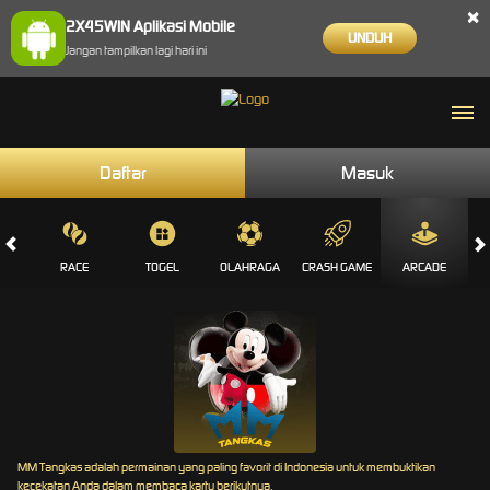
×
2X45WIN Aplikasi Mobile
UNDUH
Jangan tampilkan lagi hari ini
Daftar
Masuk
SINO
RACE
TOGEL
OLAHRAGA
CRASH GAME
ARCADE
MM Tangkas adalah permainan yang paling favorit di Indonesia untuk membuktikan
kecekatan Anda dalam membaca kartu berikutnya.