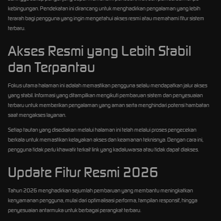
kebingungan. Pendekatan ini dirancang untuk menghadirkan pengalaman yang lebih
terarah bagi pengguna yang ingin mengetahui akses resmi atau memahami fitur sistem
terbaru.
Akses Resmi yang Lebih Stabil
dan Terpantau
Fokus utama halaman ini adalah memastikan pengguna selalu mendapatkan jalur akses
yang stabil. Informasi yang ditampilkan mengikuti pembaruan sistem dan penyesuaian
terbaru untuk memberikan pengalaman yang aman serta menghindari potensi hambatan
saat mengakses layanan.
Setiap tautan yang disediakan melalui halaman ini telah melalui proses pengecekan
berkala untuk memastikan kelayakan akses dan keamanan teknisnya. Dengan cara ini,
pengguna tidak perlu khawatir terkait link yang kadaluwarsa atau tidak dapat diakses.
Update Fitur Resmi 2026
Tahun 2026 menghadirkan sejumlah pembaruan yang membantu meningkatkan
kenyamanan pengguna, mulai dari optimalisasi performa, tampilan responsif, hingga
penyesuaian antarmuka untuk berbagai perangkat terbaru.