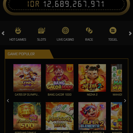
IDR
12,689,267,971
HOT GAMES
SLOTS
LIVE CASINO
RACE
TOGEL
OL
GAME POPULER
GATES OF OLYMPUS POP
BANG GACOR 1000
NEZHA 2
MAHJONG MAX
FORTUNE GEMS 500
MAHJONG WAYS
SUPER ELEMENTS 2