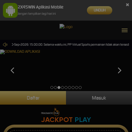
×
2X45WIN Aplikasi Mobile
UNDUH
Jangan tampilkan lagi hari ini
ampai 30-Sep-2026 15.00.00. Selama waktu ini, PP Virtual Sports permainan tidak akan tersedi
Daftar
Masuk
JACKPOT
PLAY