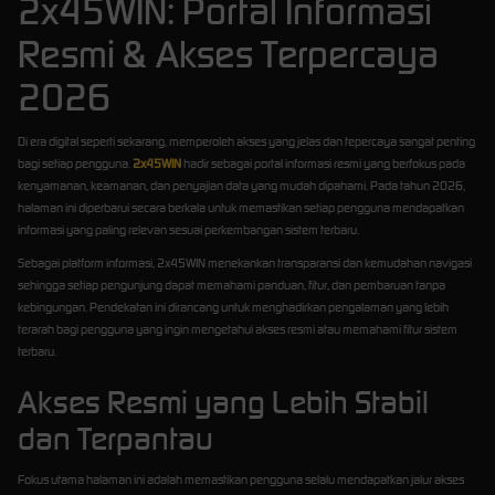
2x45WIN: Portal Informasi
Resmi & Akses Terpercaya
2026
Di era digital seperti sekarang, memperoleh akses yang jelas dan tepercaya sangat penting
bagi setiap pengguna.
2x45WIN
hadir sebagai portal informasi resmi yang berfokus pada
kenyamanan, keamanan, dan penyajian data yang mudah dipahami. Pada tahun 2026,
halaman ini diperbarui secara berkala untuk memastikan setiap pengguna mendapatkan
informasi yang paling relevan sesuai perkembangan sistem terbaru.
Sebagai platform informasi, 2x45WIN menekankan transparansi dan kemudahan navigasi
sehingga setiap pengunjung dapat memahami panduan, fitur, dan pembaruan tanpa
kebingungan. Pendekatan ini dirancang untuk menghadirkan pengalaman yang lebih
terarah bagi pengguna yang ingin mengetahui akses resmi atau memahami fitur sistem
terbaru.
Akses Resmi yang Lebih Stabil
dan Terpantau
Fokus utama halaman ini adalah memastikan pengguna selalu mendapatkan jalur akses