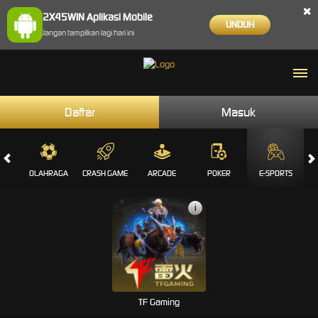
×
2X45WIN Aplikasi Mobile
UNDUH
Jangan tampilkan lagi hari ini
Daftar
Masuk
L
OLAHRAGA
CRASH GAME
ARCADE
POKER
E-SPORTS
SA
i
TF Gaming