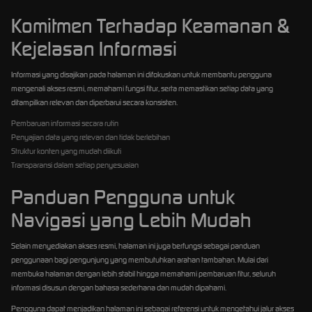
Komitmen Terhadap Keamanan &
Kejelasan Informasi
Informasi yang disajikan pada halaman ini difokuskan untuk membantu pengguna
mengenali akses resmi, memahami fungsi fitur, serta memastikan setiap data yang
ditampilkan relevan dan diperbarui secara konsisten.
Pembaruan informasi secara rutin
Penyajian data yang relevan dan tidak berlebihan
Struktur konten yang mudah diikuti
Transparansi dalam setiap penyesuaian
Panduan Pengguna untuk
Navigasi yang Lebih Mudah
Selain menyediakan akses resmi, halaman ini juga berfungsi sebagai panduan
penggunaan bagi pengunjung yang membutuhkan arahan tambahan. Mulai dari
membuka halaman dengan lebih stabil hingga memahami pembaruan fitur, seluruh
informasi disusun dengan bahasa sederhana dan mudah dipahami.
Pengguna dapat menjadikan halaman ini sebagai referensi untuk mengetahui jalur akses