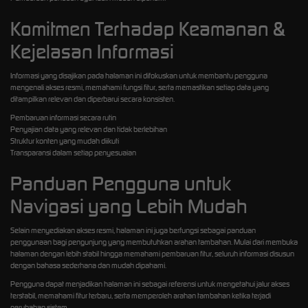
Komitmen Terhadap Keamanan &
Kejelasan Informasi
Informasi yang disajikan pada halaman ini difokuskan untuk membantu pengguna
mengenali akses resmi, memahami fungsi fitur, serta memastikan setiap data yang
ditampilkan relevan dan diperbarui secara konsisten.
Pembaruan informasi secara rutin
Penyajian data yang relevan dan tidak berlebihan
Struktur konten yang mudah diikuti
Transparansi dalam setiap penyesuaian
Panduan Pengguna untuk
Navigasi yang Lebih Mudah
Selain menyediakan akses resmi, halaman ini juga berfungsi sebagai panduan
penggunaan bagi pengunjung yang membutuhkan arahan tambahan. Mulai dari membuka
halaman dengan lebih stabil hingga memahami pembaruan fitur, seluruh informasi disusun
dengan bahasa sederhana dan mudah dipahami.
Pengguna dapat menjadikan halaman ini sebagai referensi untuk mengetahui jalur akses
terstabil, memahami fitur terbaru, serta memperoleh arahan tambahan ketika terjadi
perubahan sistem.