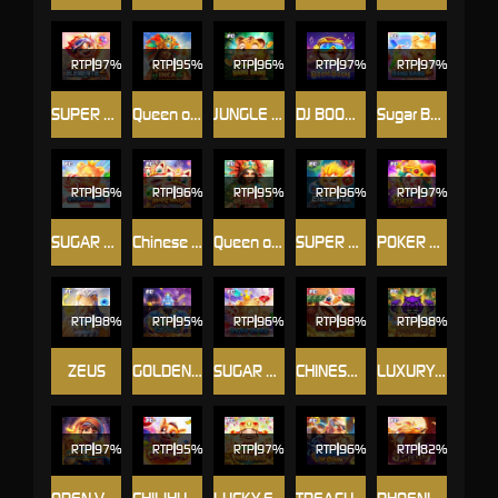
RTP
97%
RTP
95%
RTP
96%
RTP
97%
RTP
97%
SUPER ELEMENTS 2
Queen of Inca 2
JUNGLE BANG BANG
DJ BOOM BOOM
Sugar Bang Bang 2
RTP
96%
RTP
96%
RTP
95%
RTP
96%
RTP
97%
SUGAR BANG BANG PLUS
Chinese New Year Moreways
Queen of Inca
SUPER ELEMENTS
POKER WIN 2
RTP
98%
RTP
95%
RTP
96%
RTP
98%
RTP
98%
ZEUS
GOLDEN GENIE
SUGAR BANG BANG
CHINESE NEW YEAR
LUXURY GOLDEN PANTHER
RTP
97%
RTP
95%
RTP
97%
RTP
96%
RTP
82%