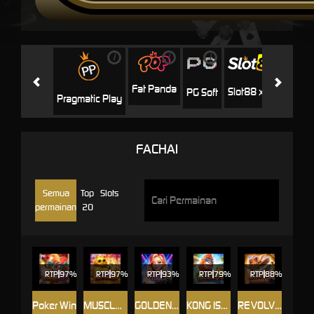
i
i
i
i
i
Facha
Fat Panda
Slot88 x PP
PG Soft
Pragmatic Play
FACHAI
Semua
Top
Slots
permainan
20
RTP
97%
RTP
97%
RTP
93%
RTP
79%
RTP
88%
Poker Win
MUSCLE FORTUNE CAT
GOLDEN IDOL
KONG ISLAND
REVOLVER HARE