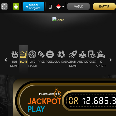
Main di
MASUK
DAFTAR
Telegram
HOT
SLOTS
LIVE
RACE
TOGEL
OLAHRAGA
CRASH
ARCADE
POKER
E-
SABUN
GAMES
CASINO
GAME
SPORTS
AYAM
IDR
12,686,
JACKPOT
PLAY