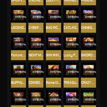
OPEN VAULT
CHILIHUAHUA
LUCKY FORTUNES
TREASURES OF ODIN
PHOENIX FEVER
RTP
79%
RTP
86%
RTP
94%
RTP
95%
RTP
86%
LEGEND OF INCA
CYBER GOD OF FORTUNE⁺
BAD RICH WOLF
CATLA'S MONEY MACHINE
CHINESE NEW YEAR 2
RTP
81%
RTP
83%
RTP
86%
RTP
91%
RTP
87%
Fortune Goddess
NIGHT MARKET
WIN WIN NEKO
Lucky Fortune 3x3
SWORD OF KING
RTP
84%
RTP
89%
RTP
79%
RTP
87%
RTP
89%
BUFFALO WAYS
COWBOYS
Roma Gladiatrix
TREASURE CRUISE
CRAZY BUFFALO
RTP
90%
RTP
83%
RTP
85%
RTP
94%
RTP
79%