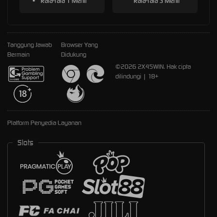
Rata-rata 1 Menit
Rata-rata 3 Menit
Tanggung Jawab
Browser Yang
Bermain
Didukung
©2026 2X45WIN. Hak cipta
dilindungi | 18+
Platform Penyedia Layanan
Slots