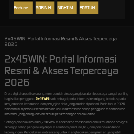
Fortune Money Boom
ROBIN HOOD
NIGHT MARKET 2
FORTUNE EGG
2x45WIN: Portal Informasi Resmi & Akses Terpercaya
2026
2x45WIN: Portal Informasi
Resmi & Akses Terpercaya
2026
Di era digital seperti sekarang, memperoleh akses yang jelas dan tepercaya sangat penting
bagi setiap pengguna.
2x45WIN
hadir sebagai portal informasi resmi yang berfokus pada
kenyamanan, keamanan, dan penyajian data yang mudah dipahami. Pada tahun 2026,
halaman ini diperbarui secara berkala untuk memastikan setiap pengguna mendapatkan
informasi yang paling relevan sesuai perkembangan sistem terbaru.
Sebagai platform informasi, 2x45WIN menekankan transparansi dan kemudahan navigasi
sehingga setiap pengunjung dapat memahami panduan, fitur, dan pembaruan tanpa
kebingungan. Pendekatan ini dirancang untuk menghadirkan pengalaman yang lebih