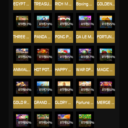
EGYPT BONANZA
TREASURE RAIDERS
RICH ＭAN
Boxing Riches
GOLDEN PANTHER
RTP
93%
RTP
79%
RTP
82%
RTP
91%
RTP
95%
THREE LITTLE PIGS
PANDA DRAGON BOAT
PONG PONG HU
DA LE MEN
FORTUNE KOI
RTP
90%
RTP
80%
RTP
85%
RTP
87%
RTP
84%
ANIMAL RACING
HOT POT PARTY
HAPPY DUO BAO
WAR OF THE UNIVERSE
MAGIC BEANS
RTP
84%
RTP
79%
RTP
82%
RTP
91%
RTP
80%
GOLD RUSH
GRAND BLUE
GLORY OF ROME
Fortune Sheep
MERGE MAGIC
RTP
86%
RTP
94%
RTP
92%
RTP
89%