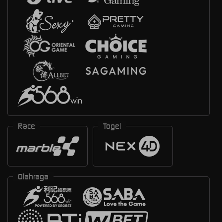
Race
Togel
Olahraga