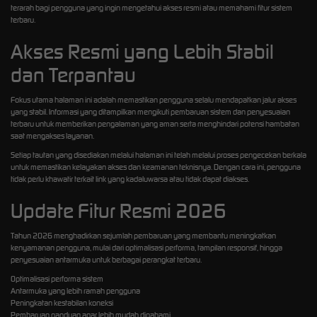
terarah bagi pengguna yang ingin mengetahui akses resmi atau memahami fitur sistem
terbaru.
Akses Resmi yang Lebih Stabil
dan Terpantau
Fokus utama halaman ini adalah memastikan pengguna selalu mendapatkan jalur akses
yang stabil. Informasi yang ditampilkan mengikuti pembaruan sistem dan penyesuaian
terbaru untuk memberikan pengalaman yang aman serta menghindari potensi hambatan
saat mengakses layanan.
Setiap tautan yang disediakan melalui halaman ini telah melalui proses pengecekan berkala
untuk memastikan kelayakan akses dan keamanan teknisnya. Dengan cara ini, pengguna
tidak perlu khawatir terkait link yang kadaluwarsa atau tidak dapat diakses.
Update Fitur Resmi 2026
Tahun 2026 menghadirkan sejumlah pembaruan yang membantu meningkatkan
kenyamanan pengguna, mulai dari optimalisasi performa, tampilan responsif, hingga
penyesuaian antarmuka untuk berbagai perangkat terbaru.
Optimalisasi performa sistem
Antarmuka yang lebih ramah pengguna
Peningkatan kestabilan koneksi
Pembaruan panduan agar lebih mudah dipahami