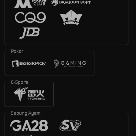
Poker
E-Sports
Sabung Ayam