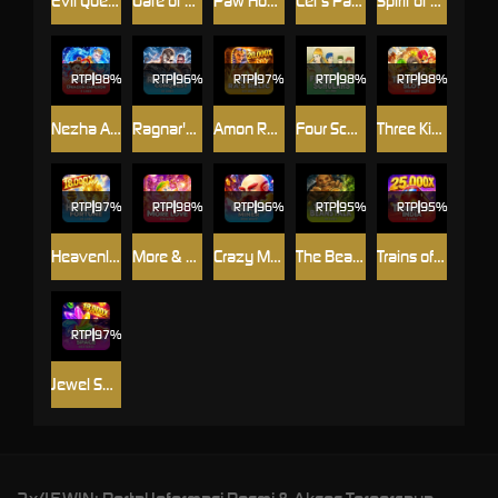
Evil Queen Cauldron
Gate of Ninja
Paw House 2
Let's Party
Spirit of Nine Tails
RTP
98%
RTP
96%
RTP
97%
RTP
98%
RTP
98%
Nezha And The Dragon Emperor
Ragnar's Conquest
Amon Ra's Relic
Four Scholars
Three Kingdoms Slot
RTP
97%
RTP
98%
RTP
96%
RTP
95%
RTP
95%
Heavenly Fortune
More & More Love
Crazy Miner
The Beanstalk
Trains of India
RTP
97%
Jewel Space