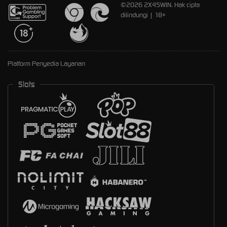
©2026 2X45WIN. Hak cipta
dilindungi | 18+
Platform Penyedia Layanan
Slots