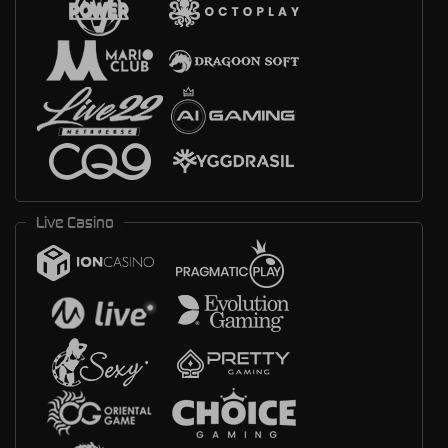
Live Casino