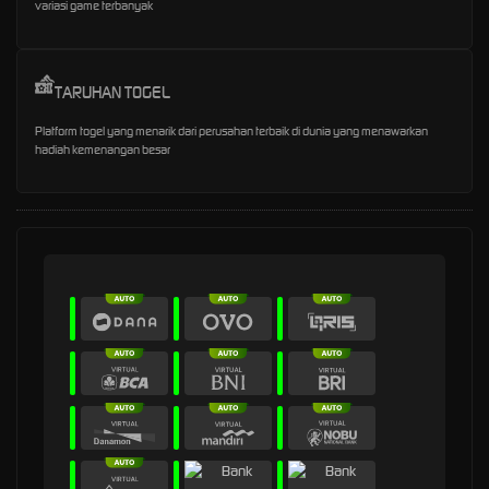
variasi game terbanyak
TARUHAN TOGEL
Platform togel yang menarik dari perusahan terbaik di dunia yang menawarkan
hadiah kemenangan besar