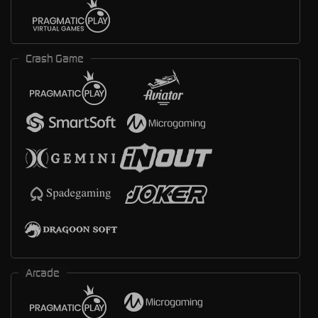
Crash Game
Arcade