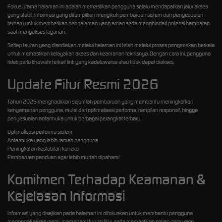
Fokus utama halaman ini adalah memastikan pengguna selalu mendapatkan jalur akses
yang stabil. Informasi yang ditampilkan mengikuti pembaruan sistem dan penyesuaian
terbaru untuk memberikan pengalaman yang aman serta menghindari potensi hambatan
saat mengakses layanan.
Setiap tautan yang disediakan melalui halaman ini telah melalui proses pengecekan berkala
untuk memastikan kelayakan akses dan keamanan teknisnya. Dengan cara ini, pengguna
tidak perlu khawatir terkait link yang kadaluwarsa atau tidak dapat diakses.
Update Fitur Resmi 2026
Tahun 2026 menghadirkan sejumlah pembaruan yang membantu meningkatkan
kenyamanan pengguna, mulai dari optimalisasi performa, tampilan responsif, hingga
penyesuaian antarmuka untuk berbagai perangkat terbaru.
Optimalisasi performa sistem
Antarmuka yang lebih ramah pengguna
Peningkatan kestabilan koneksi
Pembaruan panduan agar lebih mudah dipahami
Komitmen Terhadap Keamanan &
Kejelasan Informasi
Informasi yang disajikan pada halaman ini difokuskan untuk membantu pengguna
mengenali akses resmi, memahami fungsi fitur, serta memastikan setiap data yang