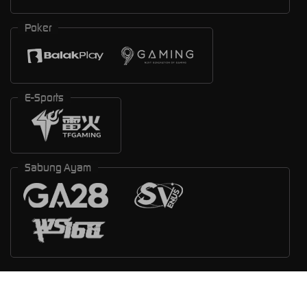
Poker
E-Sports
Sabung Ayam