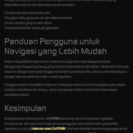
ditampilkan relevan dan diperbarui secara konsisten.
Pembaruan informasi secara rutin
Penyajian data yang relevan dan tidak berlebihan
Struktur konten yang mudah diikuti
Transparansi dalam setiap penyesuaian
Panduan Pengguna untuk
Navigasi yang Lebih Mudah
Selain menyediakan akses resmi, halaman ini juga berfungsi sebagai panduan
penggunaan bagi pengunjung yang membutuhkan arahan tambahan. Mulai dari membuka
halaman dengan lebih stabil hingga memahami pembaruan fitur, seluruh informasi disusun
dengan bahasa sederhana dan mudah dipahami.
Pengguna dapat menjadikan halaman ini sebagai referensi untuk mengetahui jalur akses
terstabil, memahami fitur terbaru, serta memperoleh arahan tambahan ketika terjadi
perubahan sistem.
Kesimpulan
Sebagai portal informasi resmi,
2x45WIN
dirancang untuk memberikan kejelasan,
kenyamanan, dan rasa aman bagi semua pengguna. Untuk akses resmi yang selalu
diperbarui, kunjungi
halaman resmi 2x45WIN
. Informasi disajikan secara ringkas agar setiap