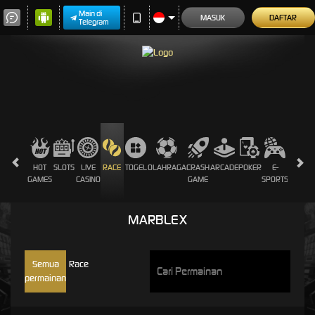
Main di
MASUK
DAFTAR
Telegram
HOT
SLOTS
LIVE
RACE
TOGEL
OLAHRAGA
CRASH
ARCADE
POKER
E-
SABUN
GAMES
CASINO
GAME
SPORTS
AYAM
MARBLEX
Semua
Race
permainan