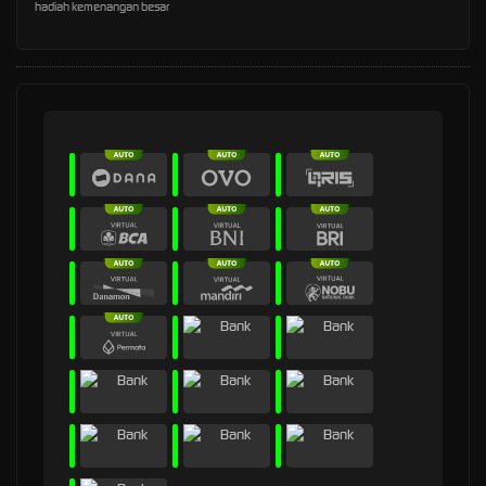
hadiah kemenangan besar