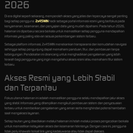
2026
Di era digital seperti sekarang, memperoleh akses yang jelas dan tepercaya sangat penting
bagi setiap pengguna.
2x45WIN
hadir sebagai portal informasi resmi yang berfokus pada
kenyamanan, keamanan, dan penyajian data yang mudah dipahami. Pada tahun 2026,
halaman ini diperbarui secara berkala untuk memastikan setiap pengguna mendapatkan
informasi yang paling relevan sesuai perkembangan sistem terbaru.
Sebagai platform informasi, 2x45WIN menekankan transparansi dan kemudahan navigasi
sehingga setiap pengunjung dapat memahami panduan, fitur, dan pembaruan tanpa
kebingungan. Pendekatan ini dirancang untuk menghadirkan pengalaman yang lebih
terarah bagi pengguna yang ingin mengetahui akses resmi atau memahami fitur sistem
terbaru.
Akses Resmi yang Lebih Stabil
dan Terpantau
Fokus utama halaman ini adalah memastikan pengguna selalu mendapatkan jalur akses
yang stabil. Informasi yang ditampilkan mengikuti pembaruan sistem dan penyesuaian
terbaru untuk memberikan pengalaman yang aman serta menghindari potensi hambatan
saat mengakses layanan.
Setiap tautan yang disediakan melalui halaman ini telah melalui proses pengecekan berkala
untuk memastikan kelayakan akses dan keamanan teknisnya. Dengan cara ini, pengguna
tidak perlu khawatir terkait link yang kadaluwarsa atau tidak dapat diakses.