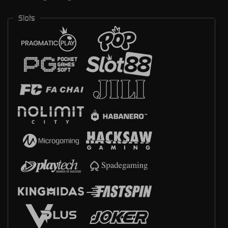
Slots