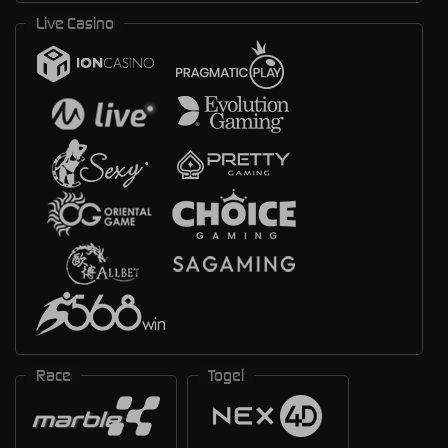
Live Casino
Race
Togel