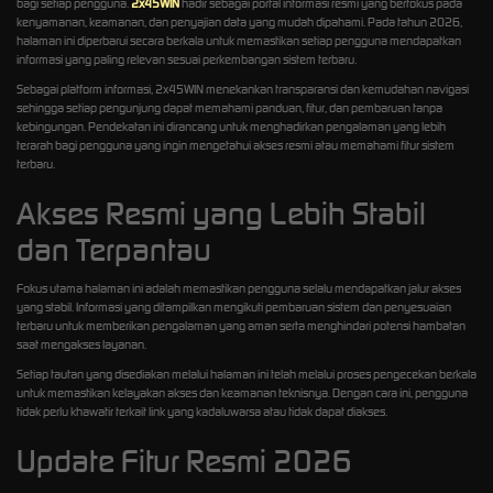
bagi setiap pengguna.
2x45WIN
hadir sebagai portal informasi resmi yang berfokus pada
kenyamanan, keamanan, dan penyajian data yang mudah dipahami. Pada tahun 2026,
halaman ini diperbarui secara berkala untuk memastikan setiap pengguna mendapatkan
informasi yang paling relevan sesuai perkembangan sistem terbaru.
Sebagai platform informasi, 2x45WIN menekankan transparansi dan kemudahan navigasi
sehingga setiap pengunjung dapat memahami panduan, fitur, dan pembaruan tanpa
kebingungan. Pendekatan ini dirancang untuk menghadirkan pengalaman yang lebih
terarah bagi pengguna yang ingin mengetahui akses resmi atau memahami fitur sistem
terbaru.
Akses Resmi yang Lebih Stabil
dan Terpantau
Fokus utama halaman ini adalah memastikan pengguna selalu mendapatkan jalur akses
yang stabil. Informasi yang ditampilkan mengikuti pembaruan sistem dan penyesuaian
terbaru untuk memberikan pengalaman yang aman serta menghindari potensi hambatan
saat mengakses layanan.
Setiap tautan yang disediakan melalui halaman ini telah melalui proses pengecekan berkala
untuk memastikan kelayakan akses dan keamanan teknisnya. Dengan cara ini, pengguna
tidak perlu khawatir terkait link yang kadaluwarsa atau tidak dapat diakses.
Update Fitur Resmi 2026