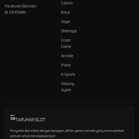
Casino
Peraturan Bermain
Di 2X45WIN
Race
Togel
Olahraga
Crash
Game
Arcade
Poker
E-Sports
Sabung
Ayam
TARUHAN SLOT
Penyedia slot online dengan beragam pilihan game menarik yang memudahkan
pemain untuk mencapai jackpot