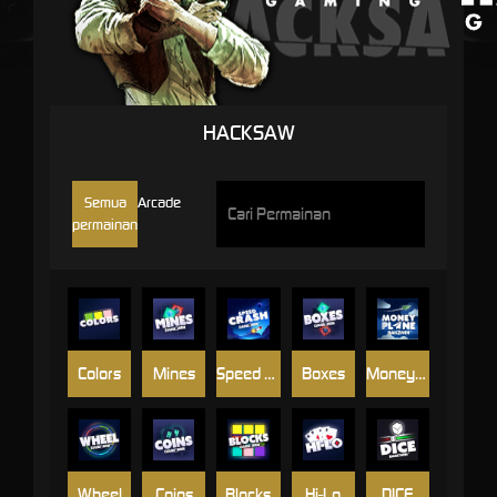
HACKSAW
Semua
Arcade
permainan
Colors
Mines
Speed Crash
Boxes
Moneyplane
Wheel
Coins
Blocks
Hi-Lo
DICE