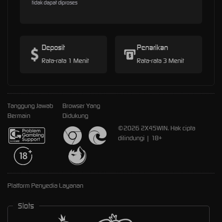
tidak dapat diproses
Deposit
Penarikan
Rata-rata 1 Menit
Rata-rata 3 Menit
Tanggung Jawab
Browser Yang
Bermain
Didukung
©2026 2X45WIN. Hak cipta
dilindungi | 18+
Platform Penyedia Layanan
Slots