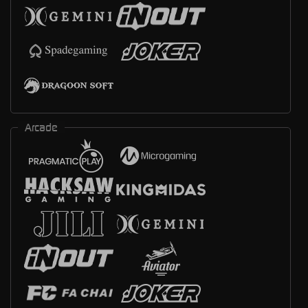
Arcade