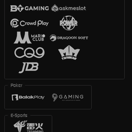
Poker
E-Sports