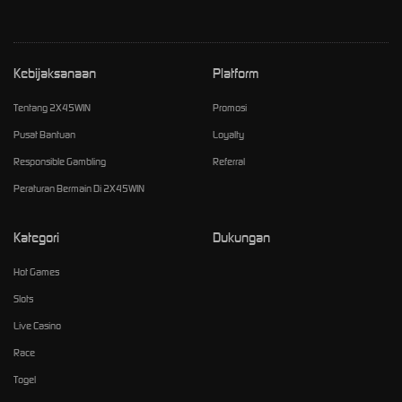
Kebijaksanaan
Platform
Tentang 2X45WIN
Promosi
Pusat Bantuan
Loyalty
Responsible Gambling
Referral
Peraturan Bermain Di 2X45WIN
Kategori
Dukungan
Hot Games
Slots
Live Casino
Race
Togel