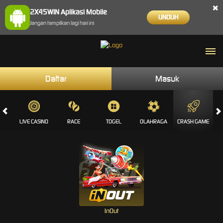
×
2X45WIN Aplikasi Mobile
UNDUH
Jangan tampilkan lagi hari ini
Daftar
Masuk
S
LIVE CASINO
RACE
TOGEL
OLAHRAGA
CRASH GAME
InOut