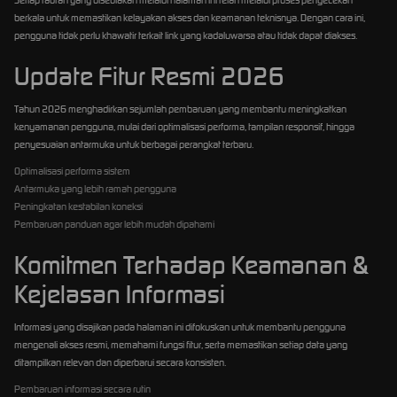
Setiap tautan yang disediakan melalui halaman ini telah melalui proses pengecekan
berkala untuk memastikan kelayakan akses dan keamanan teknisnya. Dengan cara ini,
pengguna tidak perlu khawatir terkait link yang kadaluwarsa atau tidak dapat diakses.
Update Fitur Resmi 2026
Tahun 2026 menghadirkan sejumlah pembaruan yang membantu meningkatkan
kenyamanan pengguna, mulai dari optimalisasi performa, tampilan responsif, hingga
penyesuaian antarmuka untuk berbagai perangkat terbaru.
Optimalisasi performa sistem
Antarmuka yang lebih ramah pengguna
Peningkatan kestabilan koneksi
Pembaruan panduan agar lebih mudah dipahami
Komitmen Terhadap Keamanan &
Kejelasan Informasi
Informasi yang disajikan pada halaman ini difokuskan untuk membantu pengguna
mengenali akses resmi, memahami fungsi fitur, serta memastikan setiap data yang
ditampilkan relevan dan diperbarui secara konsisten.
Pembaruan informasi secara rutin