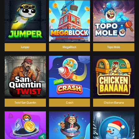
Jumper
MegaBlock
Topo Mole
Twist San Quentin
Crash
Chicken Banana