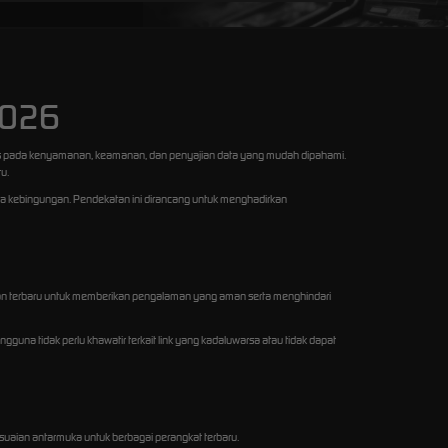
2026
okus pada kenyamanan, keamanan, dan penyajian data yang mudah dipahami.
u.
a kebingungan. Pendekatan ini dirancang untuk menghadirkan
aian terbaru untuk memberikan pengalaman yang aman serta menghindari
guna tidak perlu khawatir terkait link yang kadaluwarsa atau tidak dapat
aian antarmuka untuk berbagai perangkat terbaru.