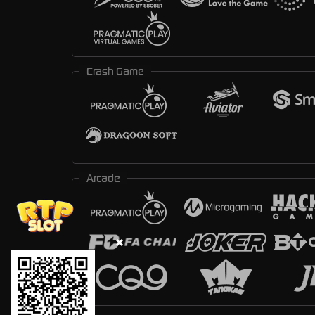
Crash Game
Arcade