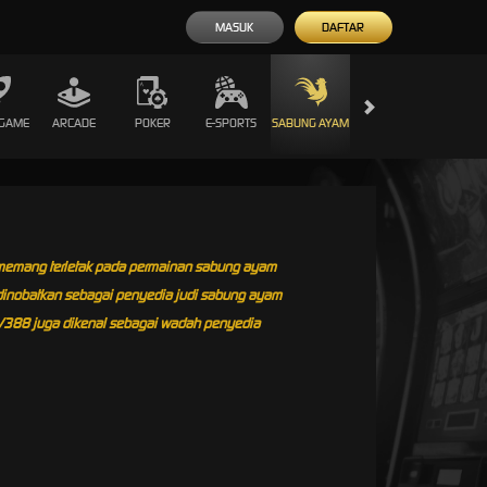
MASUK
DAFTAR
 GAME
ARCADE
POKER
E-SPORTS
SABUNG AYAM
PROMOSI
 memang terletak pada permainan sabung ayam
dinobatkan sebagai penyedia judi sabung ayam
, SV388 juga dikenal sebagai wadah penyedia