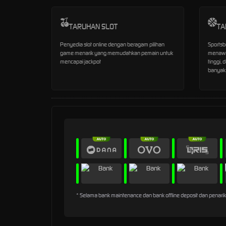
TARUHAN SLOT
TA
Penyedia slot online dengan beragam pilihan
Sportsb
game menarik yang memudahkan pemain untuk
menawar
mencapai jackpot
tinggi,
banyak 
* Selama bank maintenance dan bank offline deposit dan penarik