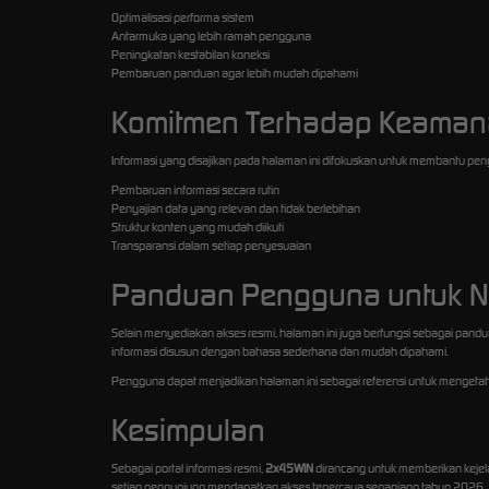
Optimalisasi performa sistem
Antarmuka yang lebih ramah pengguna
Peningkatan kestabilan koneksi
Pembaruan panduan agar lebih mudah dipahami
Komitmen Terhadap Keamana
Informasi yang disajikan pada halaman ini difokuskan untuk membantu peng
Pembaruan informasi secara rutin
Penyajian data yang relevan dan tidak berlebihan
Struktur konten yang mudah diikuti
Transparansi dalam setiap penyesuaian
Panduan Pengguna untuk N
Selain menyediakan akses resmi, halaman ini juga berfungsi sebagai pa
informasi disusun dengan bahasa sederhana dan mudah dipahami.
Pengguna dapat menjadikan halaman ini sebagai referensi untuk mengetahui 
Kesimpulan
Sebagai portal informasi resmi,
2x45WIN
dirancang untuk memberikan kejel
setiap pengunjung mendapatkan akses tepercaya sepanjang tahun 2026.