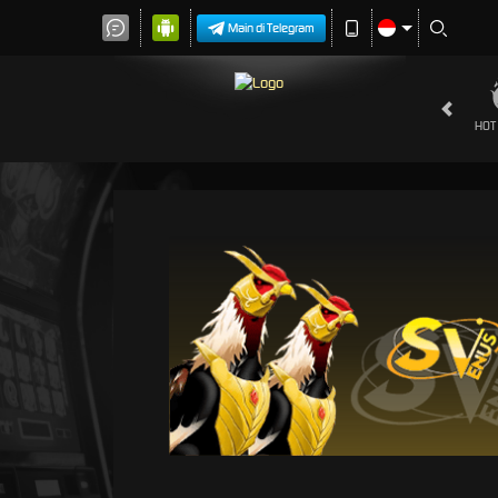
Main di Telegram
HOT