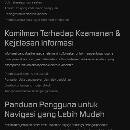
Optimalisasi performa sistem
Antarmuka yang lebih ramah pengguna
Peningkatan kestabilan koneksi
Pembaruan panduan agar lebih mudah dipahami
Komitmen Terhadap Keamanan &
Kejelasan Informasi
Informasi yang disajikan pada halaman ini difokuskan untuk membantu pengguna
mengenali akses resmi, memahami fungsi fitur, serta memastikan setiap data yang
ditampilkan relevan dan diperbarui secara konsisten.
Pembaruan informasi secara rutin
Penyajian data yang relevan dan tidak berlebihan
Struktur konten yang mudah diikuti
Transparansi dalam setiap penyesuaian
Panduan Pengguna untuk
Navigasi yang Lebih Mudah
Selain menyediakan akses resmi, halaman ini juga berfungsi sebagai panduan