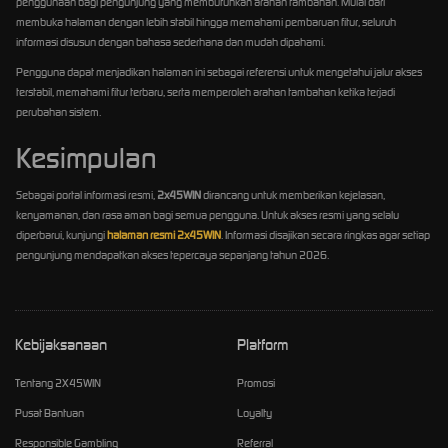
penggunaan bagi pengunjung yang membutuhkan arahan tambahan. Mulai dari
membuka halaman dengan lebih stabil hingga memahami pembaruan fitur, seluruh
informasi disusun dengan bahasa sederhana dan mudah dipahami.
Pengguna dapat menjadikan halaman ini sebagai referensi untuk mengetahui jalur akses
terstabil, memahami fitur terbaru, serta memperoleh arahan tambahan ketika terjadi
perubahan sistem.
Kesimpulan
Sebagai portal informasi resmi,
2x45WIN
dirancang untuk memberikan kejelasan,
kenyamanan, dan rasa aman bagi semua pengguna. Untuk akses resmi yang selalu
diperbarui, kunjungi
halaman resmi 2x45WIN
. Informasi disajikan secara ringkas agar setiap
pengunjung mendapatkan akses tepercaya sepanjang tahun 2026.
Kebijaksanaan
Platform
Tentang 2X45WIN
Promosi
Pusat Bantuan
Loyalty
Responsible Gambling
Referral