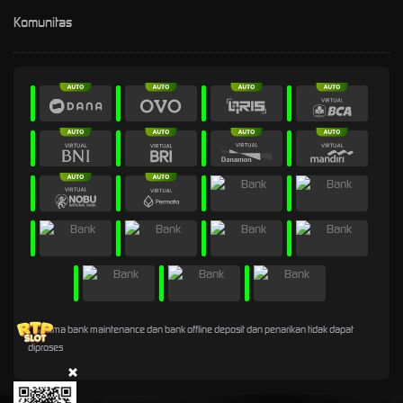
Komunitas
* Selama bank maintenance dan bank offline deposit dan penarikan tidak dapat
diproses