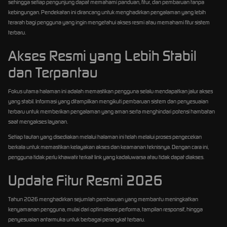
sehingga setiap pengunjung dapat memahami panduan, fitur, dan pembaruan tanpa
kebingungan. Pendekatan ini dirancang untuk menghadirkan pengalaman yang lebih
terarah bagi pengguna yang ingin mengetahui akses resmi atau memahami fitur sistem
terbaru.
Akses Resmi yang Lebih Stabil
dan Terpantau
Fokus utama halaman ini adalah memastikan pengguna selalu mendapatkan jalur akses
yang stabil. Informasi yang ditampilkan mengikuti pembaruan sistem dan penyesuaian
terbaru untuk memberikan pengalaman yang aman serta menghindari potensi hambatan
saat mengakses layanan.
Setiap tautan yang disediakan melalui halaman ini telah melalui proses pengecekan
berkala untuk memastikan kelayakan akses dan keamanan teknisnya. Dengan cara ini,
pengguna tidak perlu khawatir terkait link yang kadaluwarsa atau tidak dapat diakses.
Update Fitur Resmi 2026
Tahun 2026 menghadirkan sejumlah pembaruan yang membantu meningkatkan
kenyamanan pengguna, mulai dari optimalisasi performa, tampilan responsif, hingga
penyesuaian antarmuka untuk berbagai perangkat terbaru.