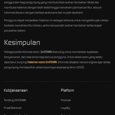
penggunaan bagi pengunjung yang membutuhkan arahan tambahan. Mulai dari
membuka halaman dengan lebih stabil hingga memahami pembaruan fitur, seluruh
informasi disusun dengan bahasa sederhana dan mudah dipahami.
Pengguna dapat menjadikan halaman ini sebagai referensi untuk mengetahui jalur akses
terstabil, memahami fitur terbaru, serta memperoleh arahan tambahan ketika terjadi
perubahan sistem.
Kesimpulan
Sebagai portal informasi resmi,
2x45WIN
dirancang untuk memberikan kejelasan,
kenyamanan, dan rasa aman bagi semua pengguna. Untuk akses resmi yang selalu
diperbarui, kunjungi
halaman resmi 2x45WIN
. Informasi disajikan secara ringkas agar setiap
pengunjung mendapatkan akses tepercaya sepanjang tahun 2026.
Kebijaksanaan
Platform
Tentang 2X45WIN
Promosi
Pusat Bantuan
Loyalty