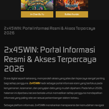
Jin Chan Bu Yu
Buffalo thunder
2x45WIN: Portal Informasi Resmi & Akses Terpercaya
2026
2x45WIN: Portal Informasi
Resmi & Akses Terpercaya
2026
Di era digital seperti sekarang, memperoleh akses yang jelas dan tepercaya sangat penting
bagi setiap pengguna.
2x45WIN
hadir sebagai portal informasi resmi yang berfokus pada
kenyamanan, keamanan, dan penyajian data yang mudah dipahami. Pada tahun 2026,
halaman ini diperbarui secara berkala untuk memastikan setiap pengguna mendapatkan
informasi yang paling relevan sesuai perkembangan sistem terbaru.
Sebagai platform informasi, 2x45WIN menekankan transparansi dan kemudahan navigasi